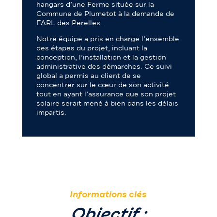
hangars d’une Ferme située sur la
Commune de Plumetot à la demande de
EARL des Perelles.
Notre équipe a pris en charge l’ensemble
des étapes du projet, incluant la
conception, l’installation et la gestion
administrative des démarches. Ce suivi
global a permis au client de se
concentrer sur le cœur de son activité
tout en ayant l’assurance que son projet
solaire serait mené à bien dans les délais
impartis.
Informations clés
Objectif :